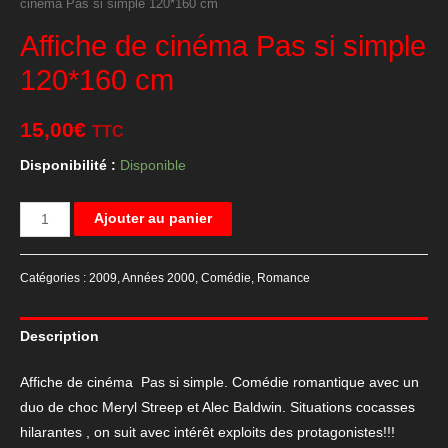
cinéma Pas si simple 120*160 cm
Affiche de cinéma Pas si simple
120*160 cm
15,00
€
TTC
Disponibilité :
Disponible
quantité
Ajouter au panier
de
Affiche
Catégories :
2009
,
Années 2000
,
Comédie
,
Romance
de
cinéma
Description
Pas
si
Affiche de cinéma Pas si simple. Comédie romantique avec un
simple
duo de choc Meryl Streep et Alec Baldwin. Situations cocasses
120*160
hilarantes , on suit avec intérêt exploits des protagonistes!!!
cm