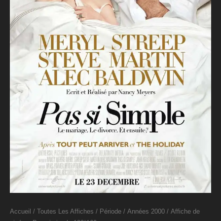
Accueil
/
Toutes Les Affiches
/
Période
/
Années 2000
/ Affiche de