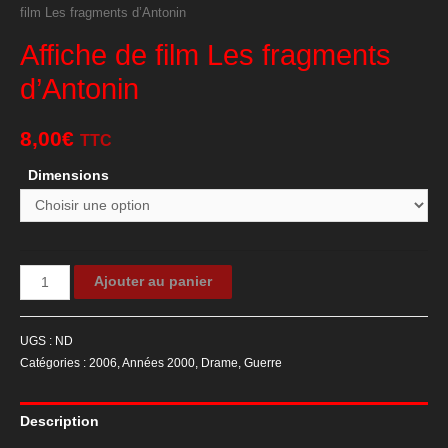
film Les fragments d’Antonin
Affiche de film Les fragments
d’Antonin
8,00
€
TTC
Dimensions
quantité
Ajouter au panier
de
Affiche
UGS :
ND
de
Catégories :
2006
,
Années 2000
,
Drame
,
Guerre
film
Les
Description
fragments