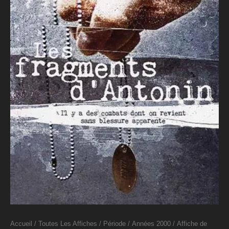
Accueil
/
Toutes Les Affiches
/
Période
/
Années 2000
/ Affiche de