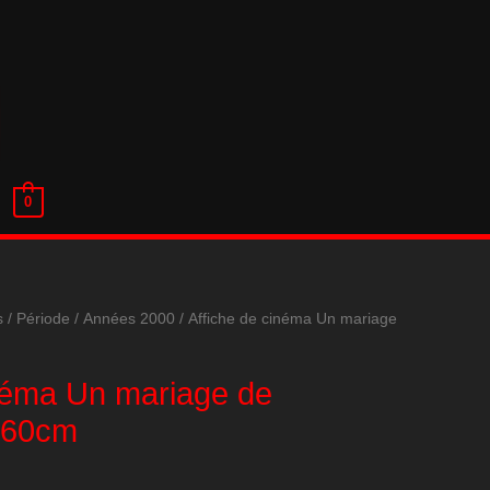
0
s
/
Période
/
Années 2000
/ Affiche de cinéma Un mariage
inéma Un mariage de
*60cm