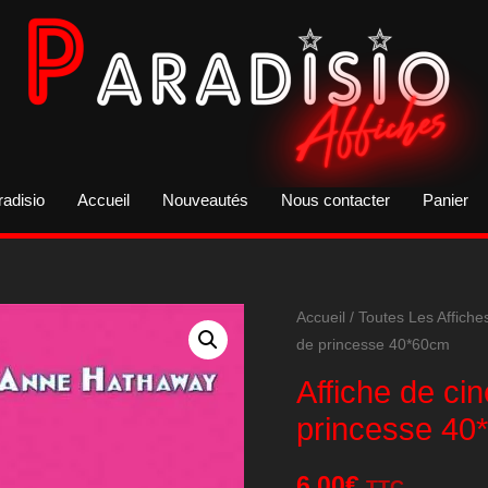
radisio
Accueil
Nouveautés
Nous contacter
Panier
Accueil
/
Toutes Les Affiche
de princesse 40*60cm
Affiche de c
princesse 40
6,00
€
TTC