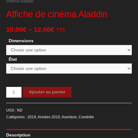
cinéma Aladdin
Affiche de cinéma Aladdin
10,00
€
–
12,00
€
TTC
Dimensions
État
quantité
Ajouter au panier
de
Affiche
UGS :
ND
de
Catégories :
2019
,
Années 2010
,
Aventure
,
Comédie
cinéma
Aladdin
Description