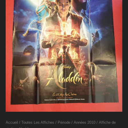
Accueil
/
Toutes Les Affiches
/
Période
/
Années 2010
/ Affiche de