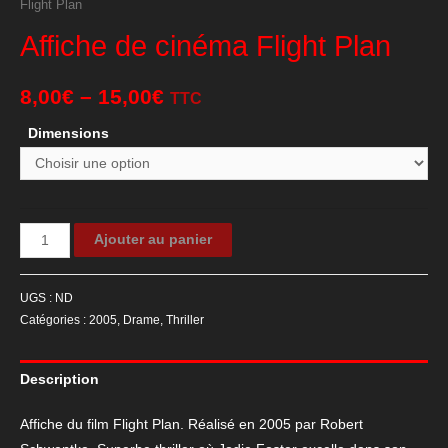
Flight Plan
Affiche de cinéma Flight Plan
8,00
€
–
15,00
€
TTC
Dimensions
quantité
Ajouter au panier
de
Affiche
UGS :
ND
de
Catégories :
2005
,
Drame
,
Thriller
cinéma
Flight
Description
Plan
Affiche du film Flight Plan. Réalisé en 2005 par Robert