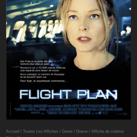
Accueil
/
Toutes Les Affiches
/
Genre
/
Drame
/ Affiche de cinéma