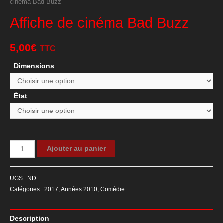
cinéma Bad Buzz
Affiche de cinéma Bad Buzz
5,00
€
TTC
Dimensions
État
quantité
Ajouter au panier
de
Affiche
UGS :
ND
de
Catégories :
2017
,
Années 2010
,
Comédie
cinéma
Bad
Description
Buzz