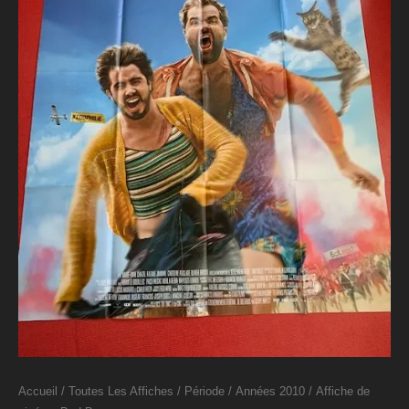
Accueil
/
Toutes Les Affiches
/
Période
/
Années 2010
/ Affiche de