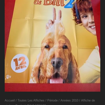
Accueil
/
Toutes Les Affiches
/
Période
/
Années 2010
/ Affiche de