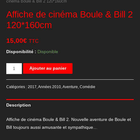
cinéma Boule & Bill 2 120*160cm
Affiche de cinéma Boule & Bill 2
120*160cm
15,00
€
TTC
Disponibilité :
Disponible
quantité
Ajouter au panier
de
Affiche
Catégories :
2017
,
Années 2010
,
Aventure
,
Comédie
de
cinéma
Description
Boule
&
Affiche de cinéma Boule & Bill 2. Nouvelle aventure de Boule et
Bill
Bill toujours aussi amusante et sympathique…
2
120*160cm