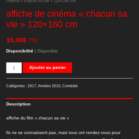
cinéma « chacun sa vie » 120×160 cm
affiche de cinéma « chacun sa
vie » 120×160 cm
15,00
€
TTC
Disponibilité :
Disponible
quantité
Ajouter au panier
de
affiche
Catégories :
2017
,
Années 2010
,
Comédie
de
cinéma
Description
"chacun
sa
affiche du film « chacun sa vie »
vie"
120x160
Ils ne se connaissent pas, mais tous ont rendez-vous pour
cm