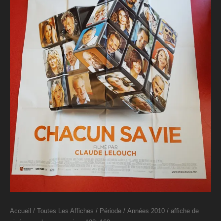
Accueil
/
Toutes Les Affiches
/
Période
/
Années 2010
/ affiche de