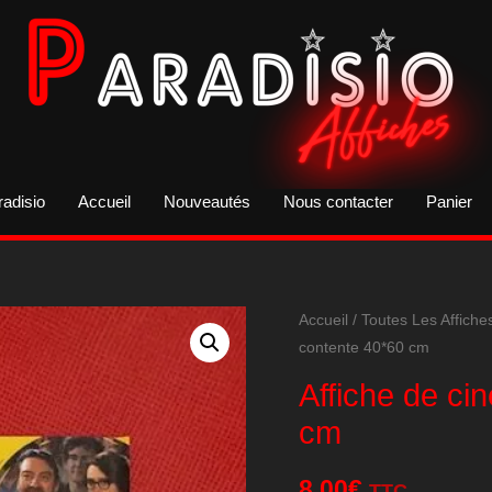
radisio
Accueil
Nouveautés
Nous contacter
Panier
Accueil
/
Toutes Les Affiche
contente 40*60 cm
Affiche de c
cm
8,00
€
TTC