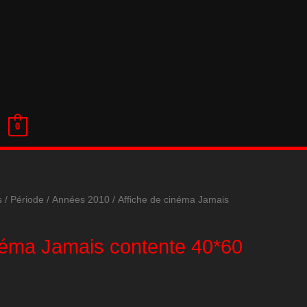
0
s
/
Période
/
Années 2010
/ Affiche de cinéma Jamais
inéma Jamais contente 40*60