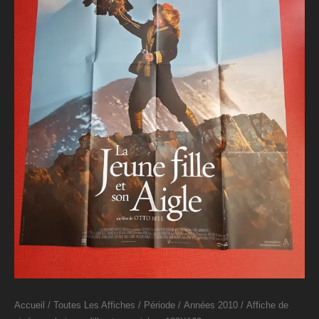
Accueil
/
Toutes Les Affiches
/
Période
/
Années 2010
/ Affiche de