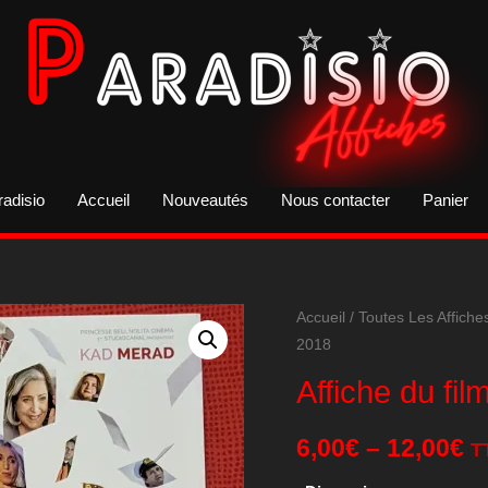
radisio
Accueil
Nouveautés
Nous contacter
Panier
Accueil
/
Toutes Les Affiche
2018
Affiche du fil
6,00
€
–
12,00
€
T