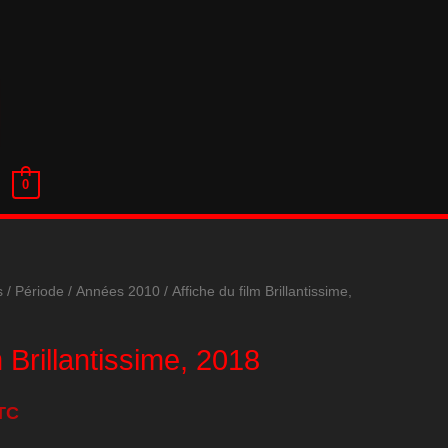
0
s
/
Période
/
Années 2010
/ Affiche du film Brillantissime,
m Brillantissime, 2018
TC