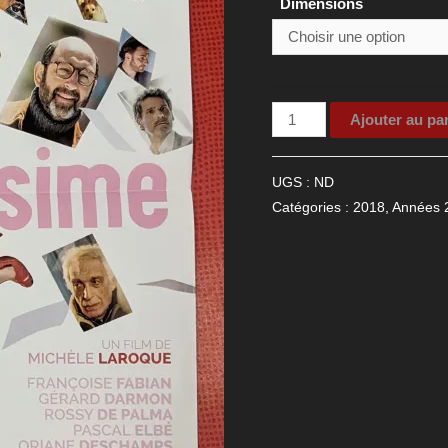
Dimensions
quantité
Ajouter au pa
de
Affiche
UGS :
ND
du
Catégories :
2018
,
Années 
film
Brillantissime,
2018