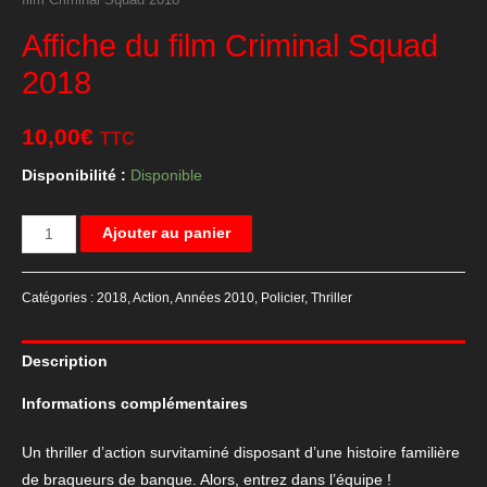
film Criminal Squad 2018
Affiche du film Criminal Squad
2018
10,00
€
TTC
Disponibilité :
Disponible
quantité
Ajouter au panier
de
Affiche
Catégories :
2018
,
Action
,
Années 2010
,
Policier
,
Thriller
du
film
Description
Criminal
Squad
Informations complémentaires
2018
Un thriller d’action survitaminé disposant d’une histoire familière
de braqueurs de banque. Alors, entrez dans l’équipe !