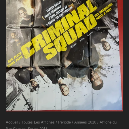
Accueil
/
Toutes Les Affiches
/
Période
/
Années 2010
/ Affiche du