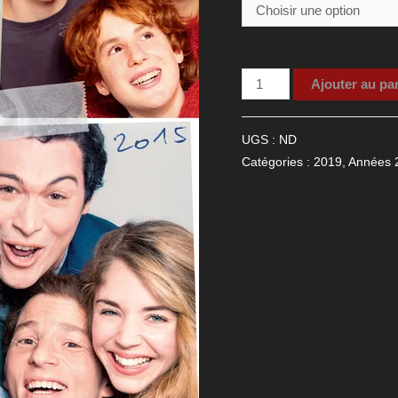
quantité
Ajouter au pa
de
Affiche
UGS :
ND
du
Catégories :
2019
,
Années 
film
Play