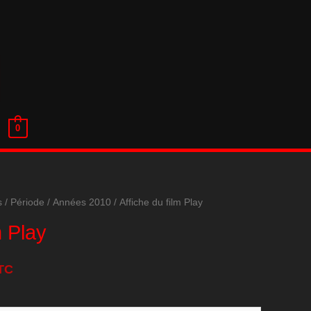
0
s
/
Période
/
Années 2010
/ Affiche du film Play
m Play
TC