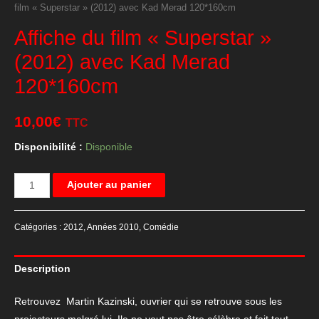
film « Superstar » (2012) avec Kad Merad 120*160cm
Affiche du film « Superstar »
(2012) avec Kad Merad
120*160cm
10,00
€
TTC
Disponibilité :
Disponible
quantité
Ajouter au panier
de
Affiche
Catégories :
2012
,
Années 2010
,
Comédie
du
film
Description
"Superstar"
(2012)
Retrouvez Martin Kazinski, ouvrier qui se retrouve sous les
avec