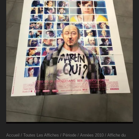
Accueil
/
Toutes Les Affiches
/
Période
/
Années 2010
/ Affiche du