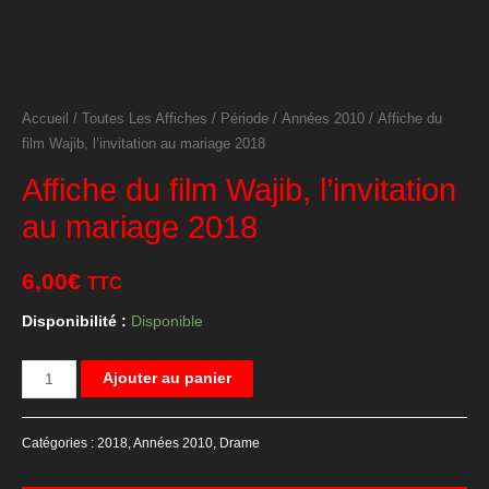
Accueil
/
Toutes Les Affiches
/
Période
/
Années 2010
/ Affiche du
film Wajib, l’invitation au mariage 2018
Affiche du film Wajib, l’invitation
au mariage 2018
6,00
€
TTC
Disponibilité :
Disponible
quantité
Ajouter au panier
de
Affiche
Catégories :
2018
,
Années 2010
,
Drame
du
film