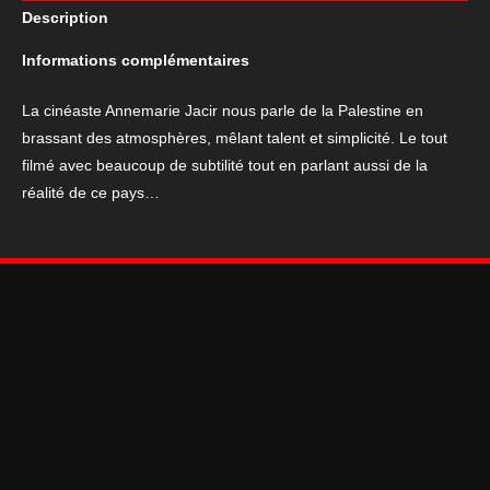
Description
Wajib,
l’invitation
Informations complémentaires
au
mariage
La cinéaste Annemarie Jacir nous parle de la Palestine en
2018
brassant des atmosphères, mêlant talent et simplicité. Le tout
filmé avec beaucoup de subtilité tout en parlant aussi de la
réalité de ce pays…