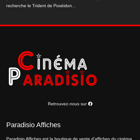
recherche le Trident de Poséidon…
de
Salazar
120*160
cm
Retrouvez-nous sur
Paradisio Affiches
Paradisio Affiches est la boutique de vente d’affiches du cinéma