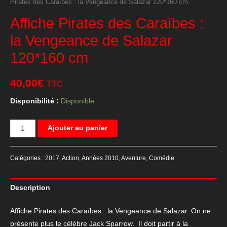
Pirates des Caraïbes : la Vengeance de Salazar 120*160 cm
Affiche Pirates des Caraïbes :
la Vengeance de Salazar
120*160 cm
40,00
€
TTC
Disponibilité :
Disponible
quantité
Ajouter au panier
de
Affiche
Catégories :
2017
,
Action
,
Années 2010
,
Aventure
,
Comédie
Pirates
des
Description
Caraïbes
:
Affiche Pirates des Caraïbes : la Vengeance de Salazar. On ne
la
présente plus le célèbre Jack Sparrow. Il doit partir à la
Vengeance