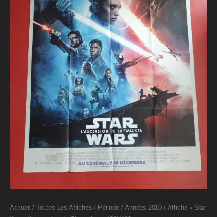
Accueil
/
Toutes Les Affiches
/
Période
/
Années 2010
/ Affiche « Star