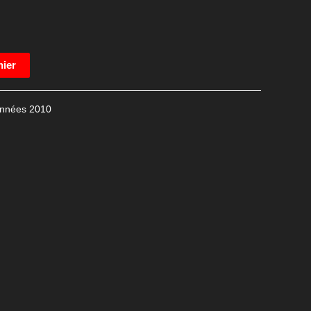
nier
nnées 2010