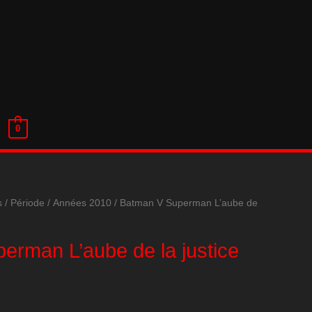
0
s
/
Période
/
Années 2010
/ Batman V Superman L’aube de
erman L’aube de la justice