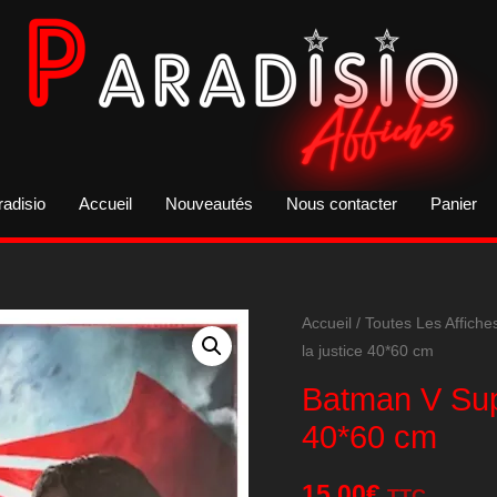
radisio
Accueil
Nouveautés
Nous contacter
Panier
Accueil
/
Toutes Les Affiche
la justice 40*60 cm
Batman V Sup
40*60 cm
15,00
€
TTC