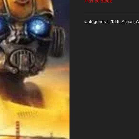
Plus de stock
Catégories :
2018
,
Action
,
A