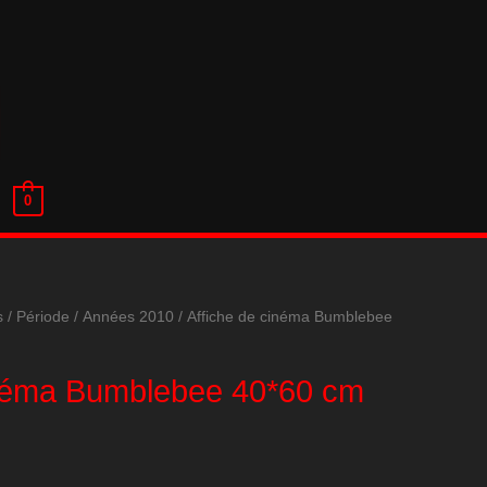
0
s
/
Période
/
Années 2010
/ Affiche de cinéma Bumblebee
inéma Bumblebee 40*60 cm