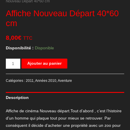
Nouveau Départ 40*60 cm
Affiche Nouveau Départ 40*60
cm
8,00
€
TTC
Disponibilité :
Disponible
quantité
Ajouter au panier
de
Affiche
Catégories :
2011
,
Années 2010
,
Aventure
Nouveau
Départ
Description
40*60
cm
Affiche de cinéma Nouveau départ.Tout d’abord , c’est l’histoire
d’un homme qui plaque tout pour mieux se retrouver. Par
conséquent il décide d’acheter une propriété avec un zoo pour