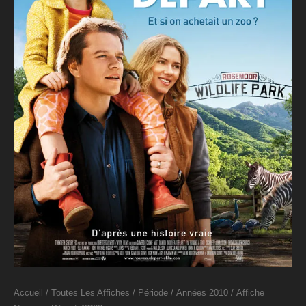
Accueil
/
Toutes Les Affiches
/
Période
/
Années 2010
/ Affiche