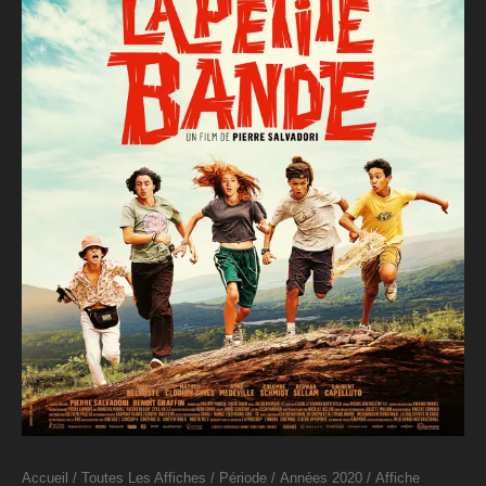
Accueil
/
Toutes Les Affiches
/
Période
/
Années 2020
/ Affiche