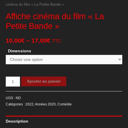
cinéma du film « La Petite Bande »
Affiche cinéma du film « La
Petite Bande »
10,00
€
–
17,00
€
TTC
Dimensions
quantité
Ajouter au panier
de
Affiche
UGS :
ND
cinéma
Catégories :
2022
,
Années 2020
,
Comédie
du
film
Description
"La