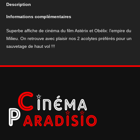
Description
film:
Astérix
Informations complémentaires
et
Obélix
Superbe affiche de cinéma du film Astérix et Obélix: l’empire du
L'empire
Milieu. On retrouve avec plaisir nos 2 acolytes préférés pour un
du
sauvetage de haut vol !!!
Milieu