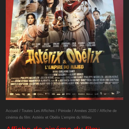
Accueil
/
Toutes Les Affiches
/
Période
/
Années 2020
/ Affiche de
cinéma du film: Astérix et Obélix L’empire du Milieu