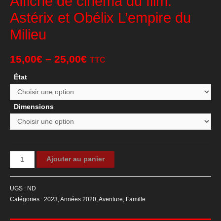
Affiche de cinéma du film:
Astérix et Obélix L’empire du
Milieu
15,00
€
–
25,00
€
TTC
État
Dimensions
quantité
Ajouter au panier
de
Affiche
UGS :
ND
de
Catégories :
2023
,
Années 2020
,
Aventure
,
Famille
cinéma
du