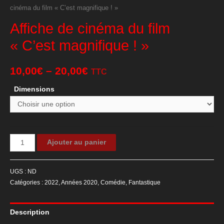
cinéma du film « C’est magnifique ! »
Affiche de cinéma du film
« C’est magnifique ! »
10,00
€
–
20,00
€
TTC
Dimensions
quantité
Ajouter au panier
de
Affiche
UGS :
ND
de
Catégories :
2022
,
Années 2020
,
Comédie
,
Fantastique
cinéma
du
Description
film