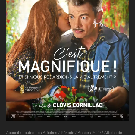
Accueil
/
Toutes Les Affiches
/
Période
/
Années 2020
/ Affiche de