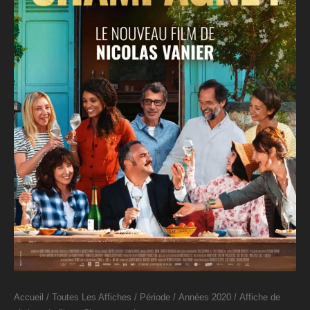
Accueil
/
Toutes Les Affiches
/
Période
/
Années 2020
/ Affiche de