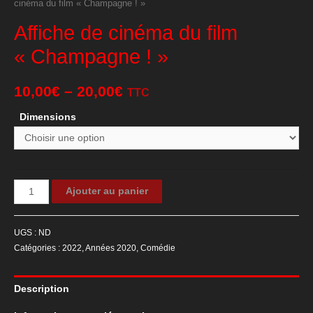
cinéma du film « Champagne ! »
Affiche de cinéma du film
« Champagne ! »
10,00
€
–
20,00
€
TTC
Dimensions
quantité
Ajouter au panier
de
Affiche
UGS :
ND
de
Catégories :
2022
,
Années 2020
,
Comédie
cinéma
du
Description
film
"Champagne