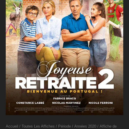
Accueil
/
Toutes Les Affiches
/
Période
/
Années 2020
/ Affiche de