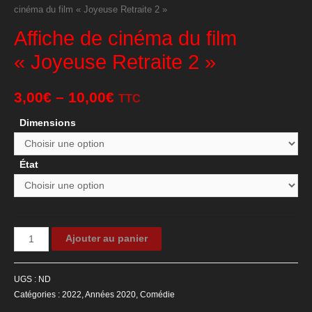
cinéma du film « Joyeuse Retraite 2 »
Affiche de cinéma du film
« Joyeuse Retraite 2 »
3,00
€
–
10,00
€
TTC
Dimensions
État
quantité
Ajouter au panier
de
Affiche
UGS :
ND
de
Catégories :
2022
,
Années 2020
,
Comédie
cinéma