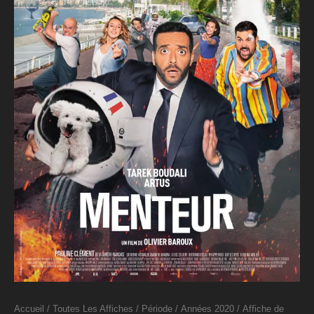
Accueil
/
Toutes Les Affiches
/
Période
/
Années 2020
/ Affiche de