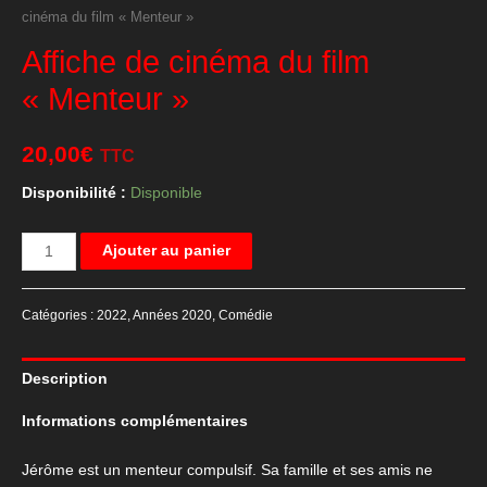
cinéma du film « Menteur »
Affiche de cinéma du film
« Menteur »
20,00
€
TTC
Disponibilité :
Disponible
quantité
Ajouter au panier
de
Affiche
Catégories :
2022
,
Années 2020
,
Comédie
de
cinéma
Description
du
film
Informations complémentaires
"Menteur"
Jérôme est un menteur compulsif. Sa famille et ses amis ne