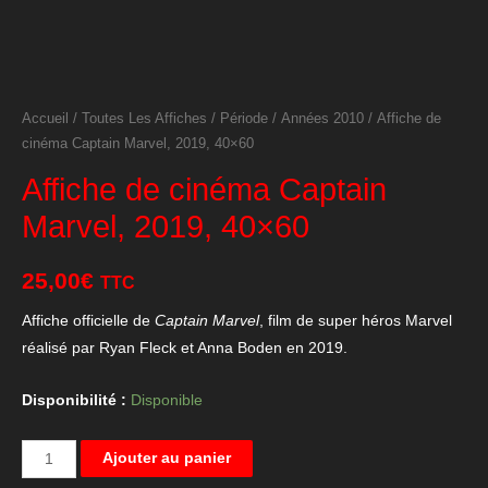
Accueil
/
Toutes Les Affiches
/
Période
/
Années 2010
/ Affiche de
cinéma Captain Marvel, 2019, 40×60
Affiche de cinéma Captain
Marvel, 2019, 40×60
25,00
€
TTC
Affiche officielle de
Captain Marvel
, film de super héros Marvel
réalisé par Ryan Fleck et Anna Boden en 2019.
Disponibilité :
Disponible
quantité
Ajouter au panier
de