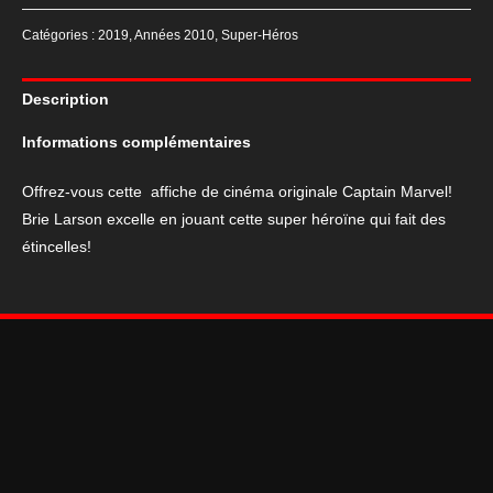
Affiche
Catégories :
2019
,
Années 2010
,
Super-Héros
de
cinéma
Description
Captain
Marvel,
Informations complémentaires
2019,
40x60
Offrez-vous cette affiche de cinéma originale Captain Marvel!
Brie Larson excelle en jouant cette super héroïne qui fait des
étincelles!