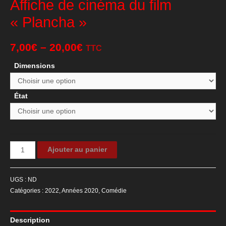
Affiche de cinéma du film
« Plancha »
7,00
€
–
20,00
€
TTC
Dimensions
État
quantité
Ajouter au panier
de
Affiche
UGS :
ND
de
Catégories :
2022
,
Années 2020
,
Comédie
cinéma
du
Description
film