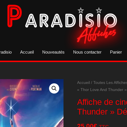
radisio
Accueil
Nouveautés
Nous contacter
Panier
Accueil
/
Toutes Les Affiche
« Thor Love And Thunder » 
Affiche de ci
Thunder » Déf
25,00
€
TTC