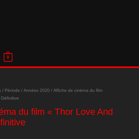
0
s
/
Période
/
Années 2020
/ Affiche de cinéma du film
Définitive
néma du film « Thor Love And
initive