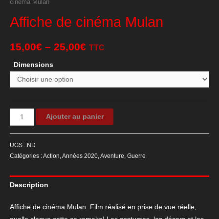
cinéma Mulan
Affiche de cinéma Mulan
15,00
€
–
25,00
€
TTC
Dimensions
quantité
Ajouter au panier
de
Affiche
UGS :
ND
de
Catégories :
Action
,
Années 2020
,
Aventure
,
Guerre
cinéma
Mulan
Description
Affiche de cinéma Mulan. Film réalisé en prise de vue réelle,