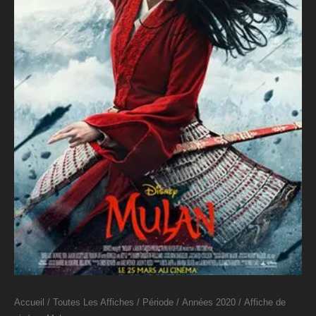
Accueil
/
Toutes Les Affiches
/
Période
/
Années 2020
/ Affiche de