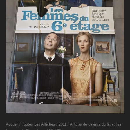
Accueil
/
Toutes Les Affiches
/
2011
/ Affiche de cinéma du film : les