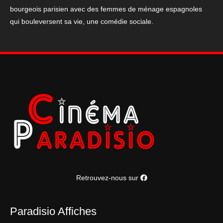
bourgeois parisien avec des femmes de ménage espagnoles
femmes
qui bouleversent sa vie, une comédie sociale.
du
6ème
étage
120x160cm
Retrouvez-nous sur
Paradisio Affiches