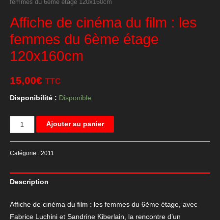
femmes du 6ème étage 120x160cm
Affiche de cinéma du film : les
femmes du 6ème étage
120x160cm
15,00
€
TTC
Disponibilité :
Disponible
quantité
Ajouter au panier
de
Affiche
Catégorie :
2011
de
cinéma
Description
du
film
Affiche de cinéma du film : les femmes du 6ème étage, avec
:
Fabrice Luchini
et
Sandrine Kiberlain
, la rencontre d’un
les