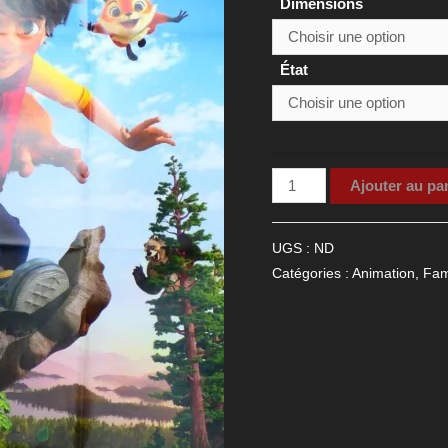
Dimensions
État
quantité
Ajouter au pa
de
Affiche
UGS :
ND
de
Catégories :
Animation
,
Fam
cinéma
du
film
Bigfoot
Junior