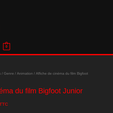
0
s
/
Genre
/
Animation
/ Affiche de cinéma du film Bigfoot
néma du film Bigfoot Junior
TTC