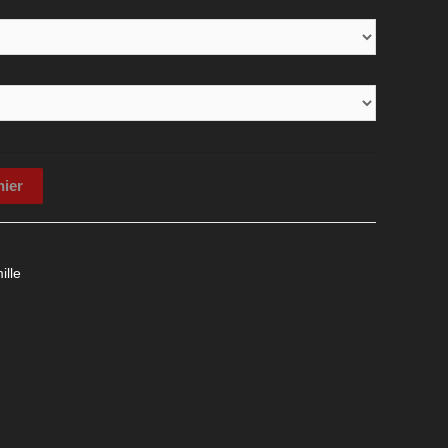
nier
ille