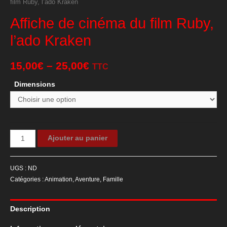
film Ruby, l’ado Kraken
Affiche de cinéma du film Ruby,
l’ado Kraken
15,00
€
–
25,00
€
TTC
Dimensions
quantité
Ajouter au panier
de
Affiche
UGS :
ND
de
Catégories :
Animation
,
Aventure
,
Famille
cinéma
du
Description
film
Ruby,