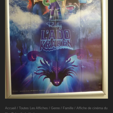
Accueil
/
Toutes Les Affiches
/
Genre
/
Famille
/ Affiche de cinéma du