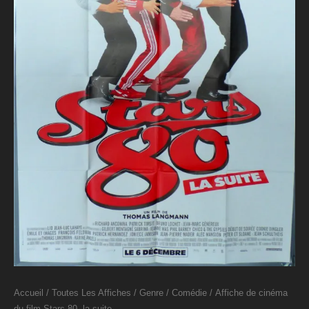
Accueil
/
Toutes Les Affiches
/
Genre
/
Comédie
/ Affiche de cinéma
du film Stars 80, la suite