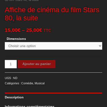
Affiche de cinéma du film Stars
80, la suite
15,00
€
–
25,00
€
TTC
Dimensions
quantité
Ajouter au panier
de
Affiche
UGS :
ND
de
Catégories :
Comédie
,
Musical
cinéma
du
Description
film
Stars
Informations complémentaires