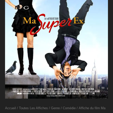
Accueil
/
Toutes Les Affiches
/
Genre
/
Comédie
/ Affiche du film Ma