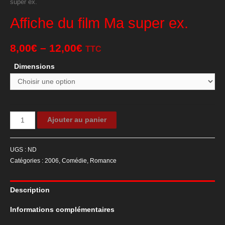
super ex.
Affiche du film Ma super ex.
8,00
€
–
12,00
€
TTC
Dimensions
quantité
Ajouter au panier
de
Affiche
UGS :
ND
du
Catégories :
2006
,
Comédie
,
Romance
film
Ma
Description
super
ex.
Informations complémentaires