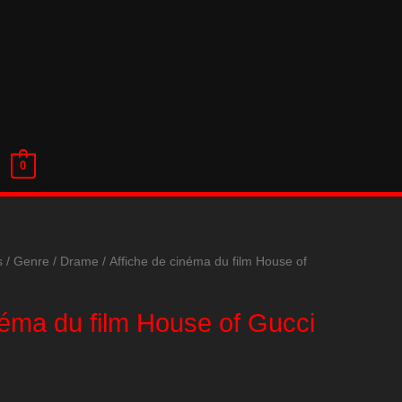
0
s
/
Genre
/
Drame
/ Affiche de cinéma du film House of
néma du film House of Gucci