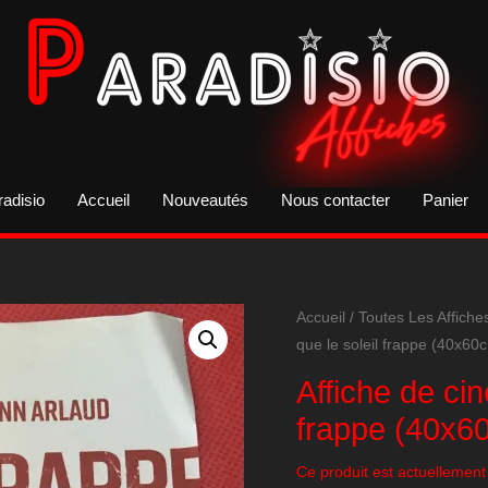
radisio
Accueil
Nouveautés
Nous contacter
Panier
Accueil
/
Toutes Les Affiche
que le soleil frappe (40x60
Affiche de cin
frappe (40x6
Ce produit est actuellement 