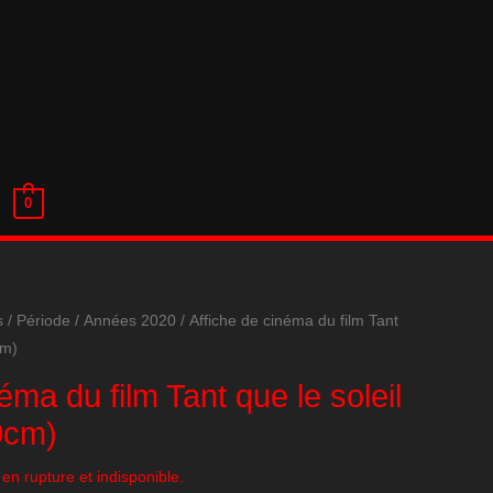
0
s
/
Période
/
Années 2020
/ Affiche de cinéma du film Tant
cm)
éma du film Tant que le soleil
0cm)
en rupture et indisponible.