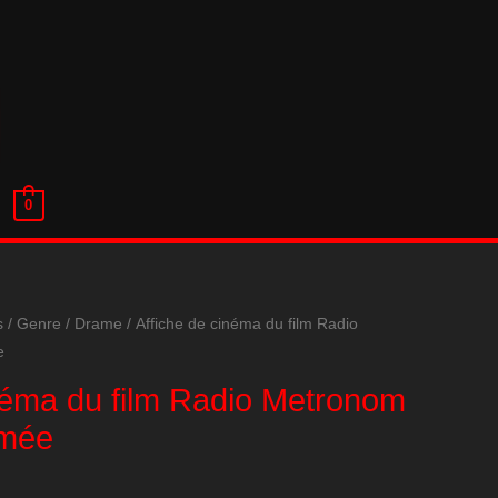
0
s
/
Genre
/
Drame
/ Affiche de cinéma du film Radio
e
néma du film Radio Metronom
imée