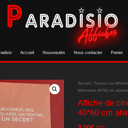
radisio
Accueil
Nouveautés
Nous contacter
Panier
Accueil
/
Toutes Les Affiche
Metronom 40*60 cm abimé
Affiche de ci
40*60 cm ab
3,00
€
TTC