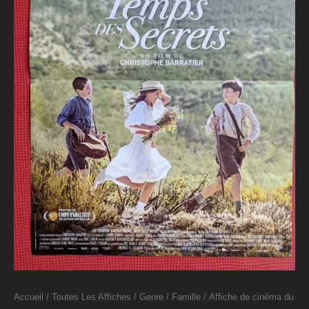
Accueil
/
Toutes Les Affiches
/
Genre
/
Famille
/ Affiche de cinéma du