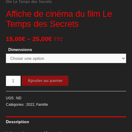
film Le Temps des Secrets
Affiche de cinéma du film Le
Temps des Secrets
15,00
€
–
25,00
€
TTC
Dimensions
quantité
Ajouter au panier
de
Affiche
UGS :
ND
de
Catégories :
2022
,
Famille
cinéma
du
Description
film
Le