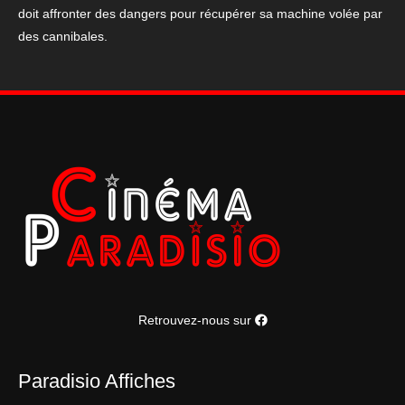
doit affronter des dangers pour récupérer sa machine volée par
le
des cannibales.
temps
sorti
en
1960
Retrouvez-nous sur
Paradisio Affiches