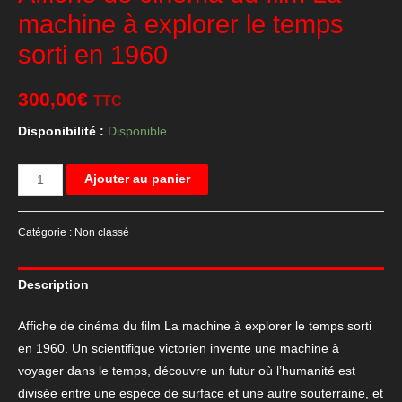
machine à explorer le temps
sorti en 1960
300,00
€
TTC
Disponibilité :
Disponible
quantité
Ajouter au panier
de
Affiche
Catégorie :
Non classé
de
cinéma
Description
du
film
Affiche de cinéma du film La machine à explorer le temps sorti
La
en 1960. Un scientifique victorien invente une machine à
machine
voyager dans le temps, découvre un futur où l’humanité est
à
divisée entre une espèce de surface et une autre souterraine, et
explorer