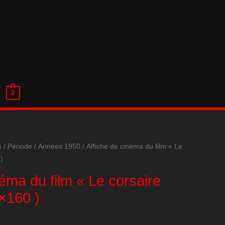
0
s
/
Période
/
Années 1950
/ Affiche de cinéma du film « Le
)
néma du film « Le corsaire
×160 )