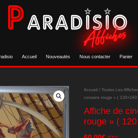
radisio
Accueil
Nouveautés
Nous contacter
Panier
Accueil
/
Toutes Les Affiche
corsaire rouge » ( 120×160 
Affiche de ci
rouge » ( 120
60,00
€
TTC