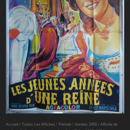
Accueil
/
Toutes Les Affiches
/
Période
/
Années 1950
/ Affiche de