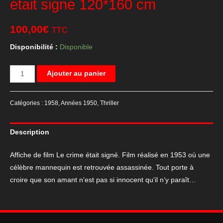
était signé 120*160 cm
100,00
€
TTC
Disponibilité :
Disponible
quantité
Ajouter au panier
de
Affiche
Catégories :
1958
,
Années 1950
,
Thriller
de
cinéma
Description
Le
crime
Affiche de film Le crime était signé. Film réalisé en 1953 où une
était
célèbre mannequin est retrouvée assassinée. Tout porte à
signé
croire que son amant n’est pas si innocent qu’il n’y paraît…
120*160
cm