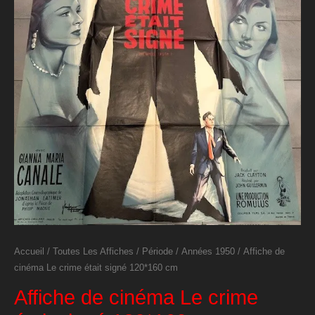
Accueil
/
Toutes Les Affiches
/
Période
/
Années 1950
/ Affiche de
cinéma Le crime était signé 120*160 cm
Affiche de cinéma Le crime