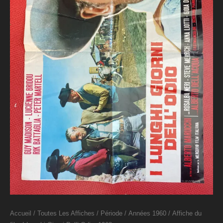
Accueil
/
Toutes Les Affiches
/
Période
/
Années 1960
/ Affiche du