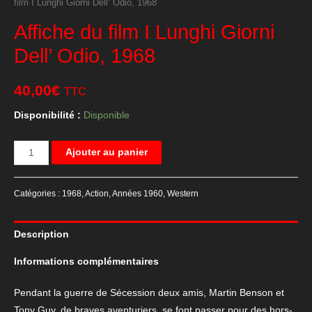
film I Lunghi Giorni Dell’ Odio, 1968
Affiche du film I Lunghi Giorni
Dell’ Odio, 1968
40,00
€
TTC
Disponibilité :
Disponible
quantité
Ajouter au panier
de
Affiche
Catégories :
1968
,
Action
,
Années 1960
,
Western
du
film
Description
I
Lunghi
Informations complémentaires
Giorni
Dell'
Pendant la guerre de Sécession deux amis, Martin Benson et
Odio,
Tony Guy, de braves aventuriers, se font passer pour des hors-