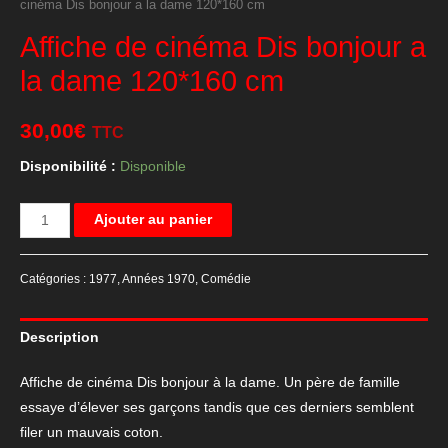
cinéma Dis bonjour a la dame 120*160 cm
Affiche de cinéma Dis bonjour a
la dame 120*160 cm
30,00
€
TTC
Disponibilité :
Disponible
quantité
Ajouter au panier
de
Affiche
Catégories :
1977
,
Années 1970
,
Comédie
de
cinéma
Description
Dis
bonjour
Affiche de cinéma Dis bonjour à la dame. Un père de famille
a
essaye d’élever ses garçons tandis que ces derniers semblent
la
filer un mauvais coton.
dame