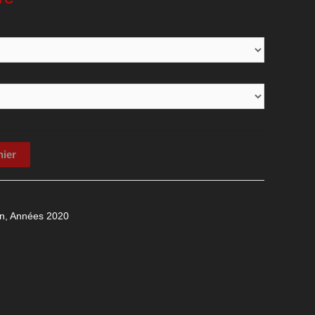
nier
n
,
Années 2020