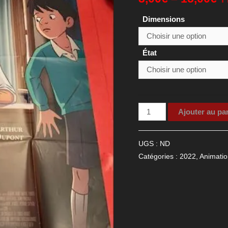
Dimensions
État
quantité
Ajouter au pa
de
Affiche
UGS :
ND
de
Catégories :
2022
,
Animatio
cinéma
du
film
"Les
Secrets