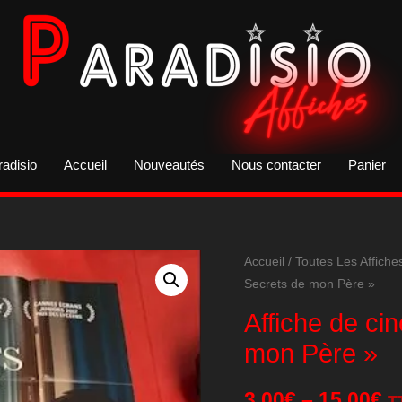
radisio
Accueil
Nouveautés
Nous contacter
Panier
Accueil
/
Toutes Les Affiche
Secrets de mon Père »
Affiche de ci
mon Père »
3,00
€
–
15,00
€
T