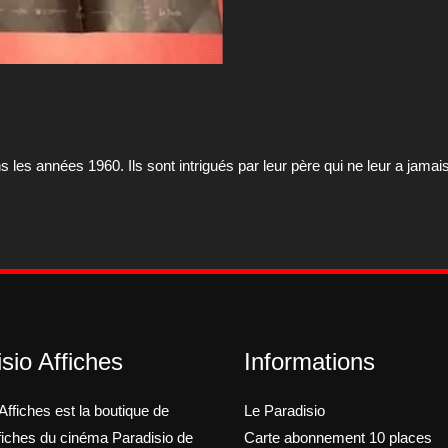
de
mon
Père"
 les années 1960. Ils sont intrigués par leur père qui ne leur a jamai
sio Affiches
Informations
Affiches est la boutique de
Le Paradisio
ffiches du cinéma Paradisio de
Carte abonnement 10 places