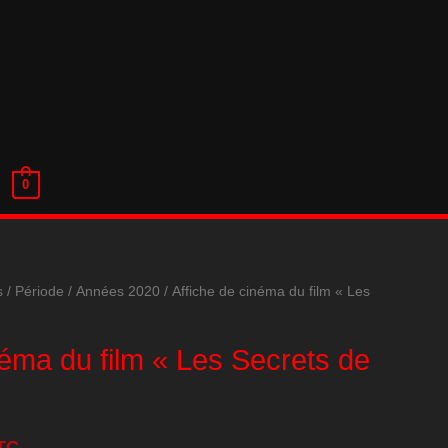
0
s
/
Période
/
Années 2020
/ Affiche de cinéma du film « Les
néma du film « Les Secrets de
TC