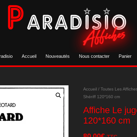
radisio
Accueil
Nouveautés
Nous contacter
Panier
Accueil
/
Toutes Les Affiche
Shériff 120*160 cm
Affiche Le jug
120*160 cm
80,00
€
TTC