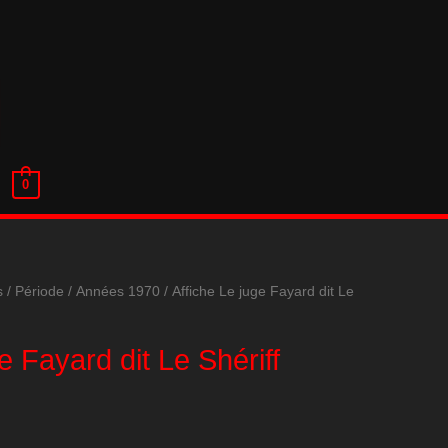
0
s
/
Période
/
Années 1970
/ Affiche Le juge Fayard dit Le
e Fayard dit Le Shériff