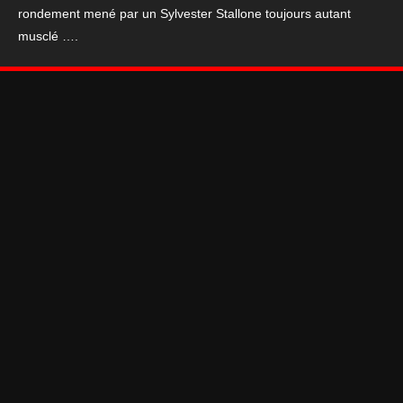
rondement mené par un Sylvester Stallone toujours autant
de
musclé ….
la
nuit
120*160
cm