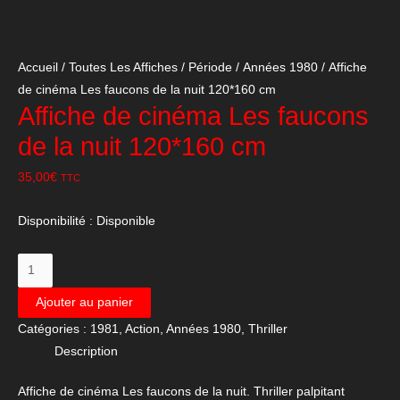
Accueil
/
Toutes Les Affiches
/
Période
/
Années 1980
/ Affiche
de cinéma Les faucons de la nuit 120*160 cm
Affiche de cinéma Les faucons
de la nuit 120*160 cm
35,00
€
TTC
Disponibilité :
Disponible
quantité
de
Ajouter au panier
Affiche
Catégories :
1981
,
Action
,
Années 1980
,
Thriller
de
Description
cinéma
Les
Affiche de cinéma Les faucons de la nuit. Thriller palpitant
faucons