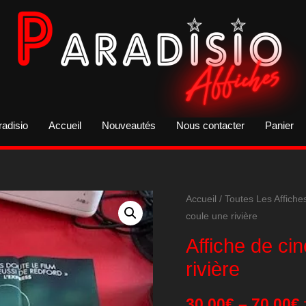
radisio
Accueil
Nouveautés
Nous contacter
Panier
Accueil
/
Toutes Les Affiche
coule une rivière
Affiche de ci
rivière
30,00
€
–
70,00
€