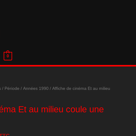
0
s
/
Période
/
Années 1990
/ Affiche de cinéma Et au milieu
néma Et au milieu coule une
TTC