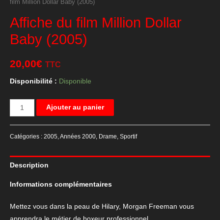
film Million Dollar Baby (2005)
Affiche du film Million Dollar
Baby (2005)
20,00
€
TTC
Disponibilité :
Disponible
quantité
Ajouter au panier
de
Affiche
Catégories :
2005
,
Années 2000
,
Drame
,
Sportif
du
film
Description
Million
Dollar
Informations complémentaires
Baby
(2005)
Mettez vous dans la peau de Hilary, Morgan Freeman vous
apprendra le métier de boxeur professionnel…